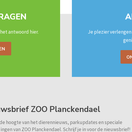
VRAGEN
A
 het antwoord hier.
Je plezier verlenge
geni
EN
O
uwsbrief ZOO Planckendael
p de hoogte van het dierennieuws, parkupdates en speciale
ingen van ZOO Planckendael. Schrijf je in voor de nieuwsbrief!