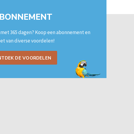
BONNEMENT
n met 365 dagen? Koop een
abonnement en
et van diverse voordelen!
NTDEK DE VOORDELEN