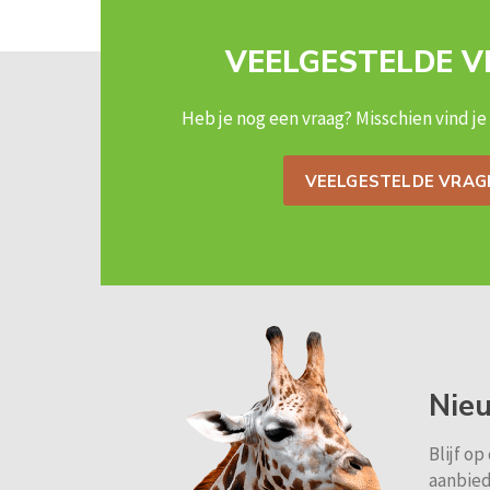
VEELGESTELDE 
Heb je nog een vraag? Misschien vind je
VEELGESTELDE VRAG
Nie
Blijf o
aanbied