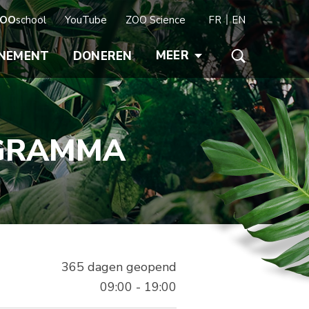
OO
school
YouTube
ZOO Science
FR
EN
MEER
NEMENT
DONEREN
OGRAMMA
365 dagen geopend
09:00 - 19:00