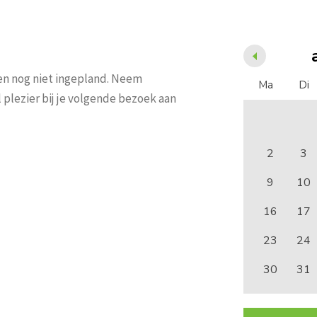
en nog niet ingepland. Neem
Ma
Di
l plezier bij je volgende bezoek aan
2
3
9
10
16
17
23
24
30
31