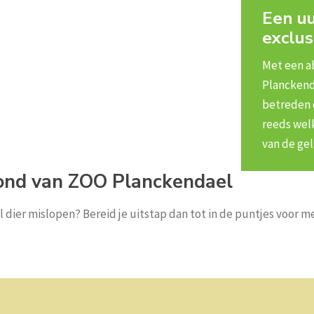
Een uu
exclus
Met een 
Planckend
betreden d
reeds welk
van de ge
ond van ZOO Planckendael
l dier mislopen? Bereid je uitstap dan tot in de puntjes voor m