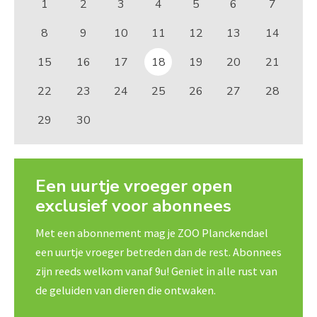
1
2
3
4
5
6
7
8
9
10
11
12
13
14
15
16
17
18
19
20
21
22
23
24
25
26
27
28
29
30
Een uurtje vroeger open
exclusief voor abonnees
Met een abonnement mag je ZOO Planckendael
een uurtje vroeger betreden dan de rest. Abonnees
zijn reeds welkom vanaf 9u! Geniet in alle rust van
de geluiden van dieren die ontwaken.